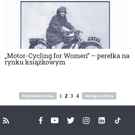
„Motor-Cycling for Women” – perełka na
rynku książkowym
1
2
3
4
Poprzednia strona
Następna strona