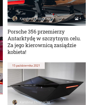
Karolina Chojnacka
4
Porsche 356 przemierzy
Antarktydę w szczytnym celu.
Za jego kierownicą zasiądzie
kobieta!
15 października 2021
Karolina Chojnacka