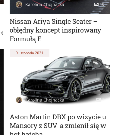
Karolina Chojnacka
10
Nissan Ariya Single Seater –
obłędny koncept inspirowany
dą
Formułą E
9 listopada 2021
Karolina Chojnacka
7
Aston Martin DBX po wizycie u
Mansory z SUV-a zmienił się w
hot hatcha