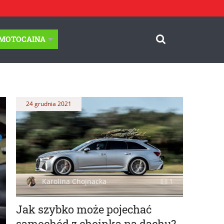
-MOTOCAINA
24 grudnia 2021
Karolina Chojnacka
1
Jak szybko może pojechać
samochód z choinką na dachu?