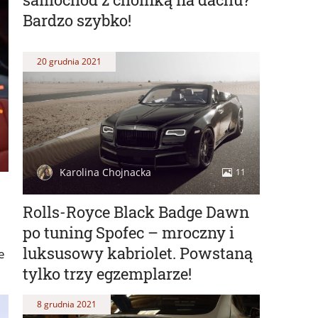
Bardzo szybko!
20 grudnia 2021
Karolina Chojnacka
11
Rolls-Royce Black Badge Dawn
po tuning Spofec – mroczny i
luksusowy kabriolet. Powstaną
e
tylko trzy egzemplarze!
8 grudnia 2021