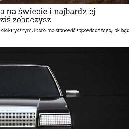
 na świecie i najbardziej
dziś zobaczysz
lektrycznym, które ma stanowić zapowiedź tego, jak bę