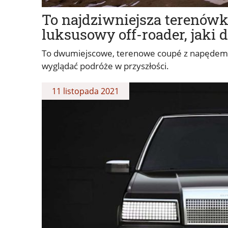
To najdziwniejsza terenówka
luksusowy off-roader, jaki 
To dwumiejscowe, terenowe coupé z napędem e
wyglądać podróże w przyszłości.
11 listopada 2021