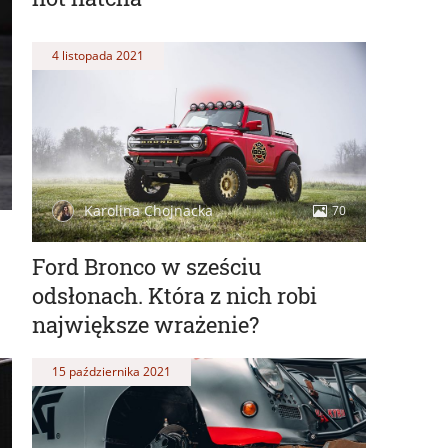
4 listopada 2021
Karolina Chojnacka
70
Ford Bronco w sześciu
odsłonach. Która z nich robi
największe wrażenie?
15 października 2021