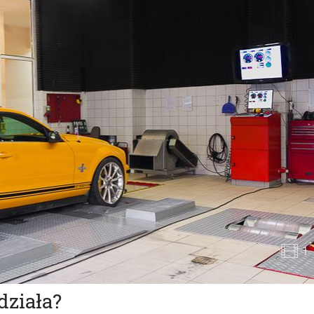
1
działa?