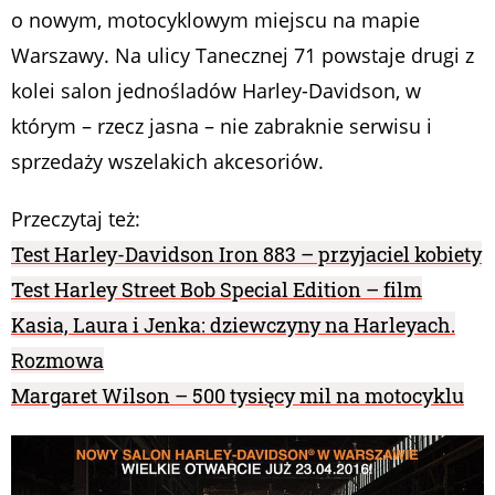
o nowym, motocyklowym miejscu na mapie
Warszawy. Na ulicy Tanecznej 71 powstaje drugi z
kolei salon jednośladów Harley-Davidson, w
którym – rzecz jasna – nie zabraknie serwisu i
sprzedaży wszelakich akcesoriów.
Przeczytaj też:
Test Harley-Davidson Iron 883 – przyjaciel kobiety
Test Harley Street Bob Special Edition – film
Kasia, Laura i Jenka: dziewczyny na Harleyach.
Rozmowa
Margaret Wilson – 500 tysięcy mil na motocyklu