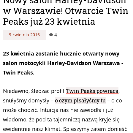
w Warszawie! Otwarcie Twin
Peaks już 23 kwietnia
4
9 kwietnia 2016
23 kwietnia zostanie hucznie otwarty nowy
salon motocykli Harley-Davidson Warszawa -
Twin Peaks.
Niedawno, śledząc profil
Twin Paeks powraca
,
snułyśmy domysły –
o czym pisałyśmy tu
– o co
może chodzić. Intuicja nas nie zawiodła i już
wiadomo, że pod ta tajemniczą nazwą kryje się
ewidentnie nasz klimat. Spieszymy zatem donieść