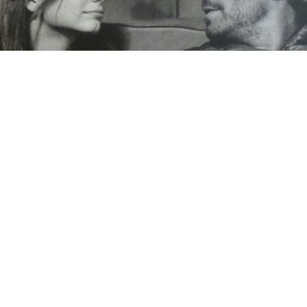
Córka Paula Walkera
dostanie odszkodowanie!
4
09 kwietnia 2016
Kilka dni temu amerykański sąd orzekł, że Porsche