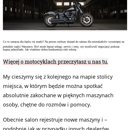
Co to oznacza dla fanów tej marki? Na pewno szybszy dojazd do salonu dla mieszkańców wysuniętej na
południe części Warszawy. Być może lepsze usługi, serwis i ceny, czy możliwość negocjacji podczas
kupna jednośladu. Jak wiadomo dobra konkurencja robi robotę.
Więcej o motocyklach przeczytasz u nas tu.
My cieszymy się z kolejnego na mapie stolicy
miejsca, w którym będzie można spotkać
absolutnie zakochane w pięknych maszynach
osoby, chętne do rozmów i pomocy.
Obecnie salon rejestruje nowe maszyny i –
podobnie jak w przypadku innych dealerów