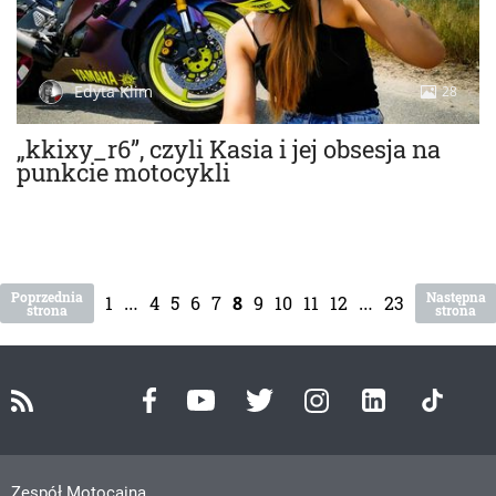
Edyta Klim
28
„kkixy_r6”, czyli Kasia i jej obsesja na
punkcie motocykli
Poprzednia
Następna
1
…
4
5
6
7
8
9
10
11
12
…
23
strona
strona
Zespół Motocaina