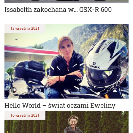
Issabelth zakochana w… GSX-R 600
13 września 2021
Edyta Klim
14
Hello World – świat oczami Eweliny
10 września 2021