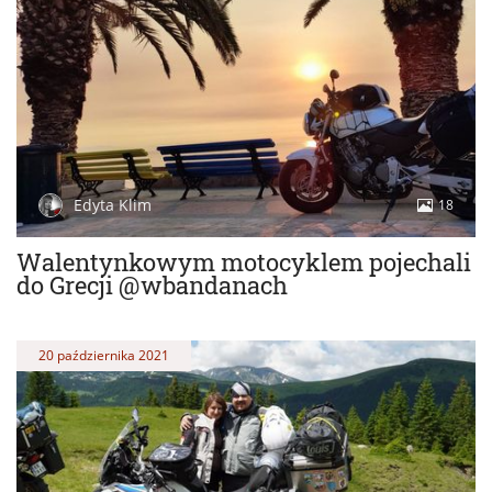
Edyta Klim
18
Walentynkowym motocyklem pojechali
do Grecji @wbandanach
20 października 2021