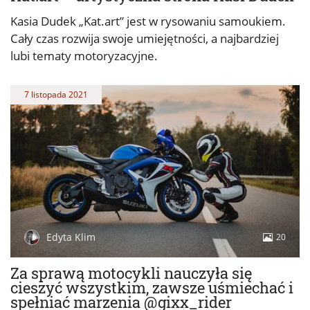
Kasia Dudek „Kat.art” jest w rysowaniu samoukiem.
Cały czas rozwija swoje umiejętności, a najbardziej
lubi tematy motoryzacyjne.
7 listopada 2021
Edyta Klim
20
Za sprawą motocykli nauczyła się
cieszyć wszystkim, zawsze uśmiechać i
spełniać marzenia @gixx_rider