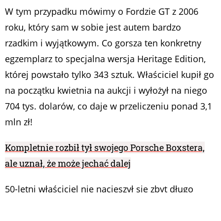
W tym przypadku mówimy o Fordzie GT z 2006
roku, który sam w sobie jest autem bardzo
rzadkim i wyjątkowym. Co gorsza ten konkretny
egzemplarz to specjalna wersja Heritage Edition,
której powstało tylko 343 sztuk. Właściciel kupił go
na początku kwietnia na aukcji i wyłożył na niego
704 tys. dolarów, co daje w przeliczeniu ponad 3,1
mln zł!
Kompletnie rozbił tył swojego Porsche Boxstera,
ale uznał, że może jechać dalej
50-letni właściciel nie nacieszył się zbyt długo
nowym nabytkiem, ponieważ podczas ostatniej
przejażdżki stracił panowanie nad samochodem i