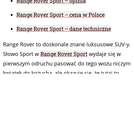
Range Rover Sport – opinia
Range Rover Sport – cena w Polsce
Range Rover Sport – dane techniczne
Range Rover to doskonale znane luksusowe SUV-y.
Słowo Sport w
Range Rover Sport
wydaje się w
pierwszym odruchu pasować do tego wozu niczym
kwiatek do kożucha, ale okazuje się, że tutaj to
połączenie się jak najbardziej sprawdza. Jednak w
dalszym ciągu uważam, że słowo „Sport” w tym
wozie bardziej kojarzy się z krykietem na
królewskim dworze niż z brutalnym MMA. Żeby
jednak nie było wątpliwości, ten krykiet też
imponuje.