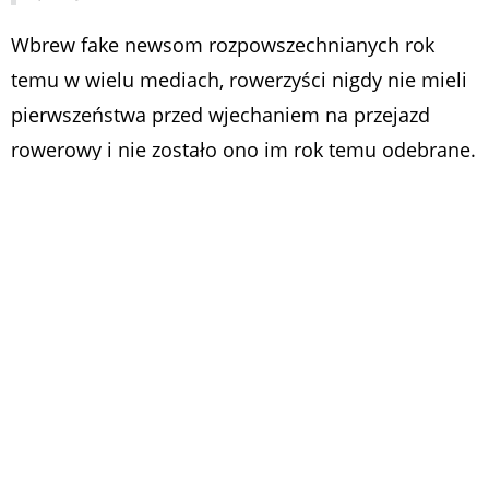
Wbrew fake newsom rozpowszechnianych rok
temu w wielu mediach, rowerzyści nigdy nie mieli
pierwszeństwa przed wjechaniem na przejazd
rowerowy i nie zostało ono im rok temu odebrane.
Rowerzysta nie ma więc pierwszeństwa podczas
zbliżania się do przejazdu rowerowego i nie może
wjeżdżać na ten przejazd w sposób zmuszający
kierowców do gwałtownego hamowania.