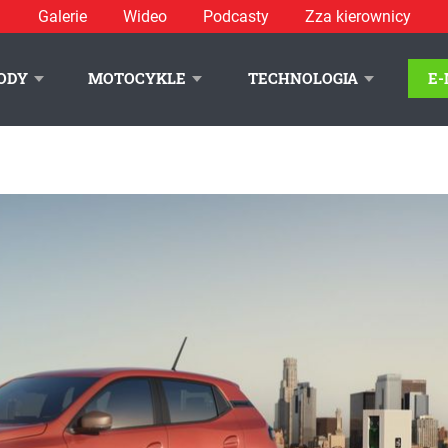
Galerie
Wideo
Podcasty
Zza kierownicy
ODY
MOTOCYKLE
TECHNOLOGIA
E