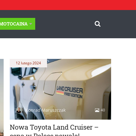
-MOTOCAINA
12 lutego 2024
Konrad Maruszczak
40
Nowa Toyota Land Cruiser –
cena w Polsce powala!