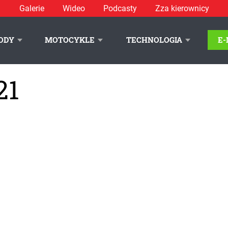
Galerie
Wideo
Podcasty
Zza kierownicy
ODY
MOTOCYKLE
TECHNOLOGIA
E
21