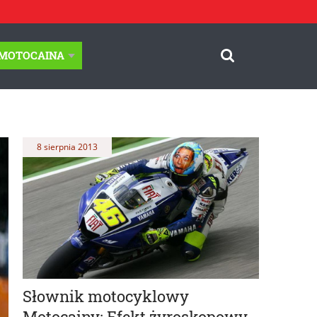
-MOTOCAINA
8 sierpnia 2013
Słownik motocyklowy
Motocainy: Efekt żyroskopowy