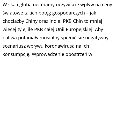
W skali globalnej mamy oczywiście wpływ na ceny
światowe takich potęg gospodarczych – jak
chociażby Chiny oraz Indie. PKB Chin to mniej
więcej tyle, ile PKB całej Unii Europejskiej. Aby
paliwa potaniały musiałby spełnić się negatywny
scenariusz wpływu koronawirusa na ich
konsumpcję. Wprowadzenie obostrzeń w
przemieszczaniu wpłynęłoby bowiem na
ograniczenie popytu i mogłoby ograniczyć wzrost
cen ropy naftowej.
– Obecnie mamy 3 organizmy gospodarcze. W
przypadku Unii Europejskiej spotykamy się z
silnym dążeniem do zmniejszenia zużycia