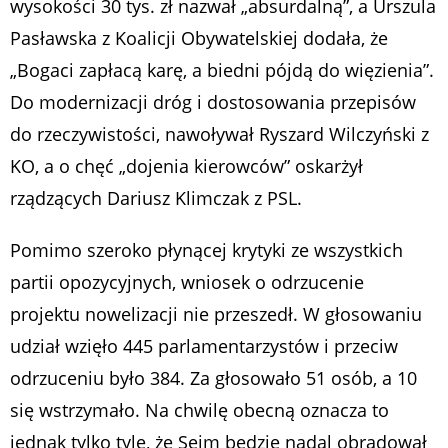
wysokości 30 tys. zł nazwał „absurdalną”, a Urszula
Pasławska z Koalicji Obywatelskiej dodała, że
„Bogaci zapłacą karę, a biedni pójdą do więzienia”.
Do modernizacji dróg i dostosowania przepisów
do rzeczywistości, nawoływał Ryszard Wilczyński z
KO, a o chęć „dojenia kierowców” oskarżył
rządzących Dariusz Klimczak z PSL.
Pomimo szeroko płynącej krytyki ze wszystkich
partii opozycyjnych, wniosek o odrzucenie
projektu nowelizacji nie przeszedł. W głosowaniu
udział wzięło 445 parlamentarzystów i przeciw
odrzuceniu było 384. Za głosowało 51 osób, a 10
się wstrzymało. Na chwilę obecną oznacza to
jednak tylko tyle, że Sejm będzie nadal obradował