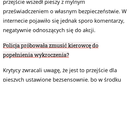
przejście wszedł pieszy z mylnym
przeświadczeniem o własnym bezpieczeństwie. W
internecie pojawiło się jednak sporo komentarzy,
negatywnie odnoszących się do akcji.
Policja próbowała zmusić kierowcę do
popełnienia wykroczenia?
Krytycy zwracali uwagę, że jest to przejście dla
pieszych ustawione bezsensownie, bo w środku
lasu. To tylko częściowa prawda, ponieważ
ustawiono je przy zatoce autobusowej. Bardzo
jednak możliwe, że autobus przyjeżdża tam raz na
kilka godzin i przejście używane jest sporadycznie.
Inni komentujący zauważają, że jest to jedyny