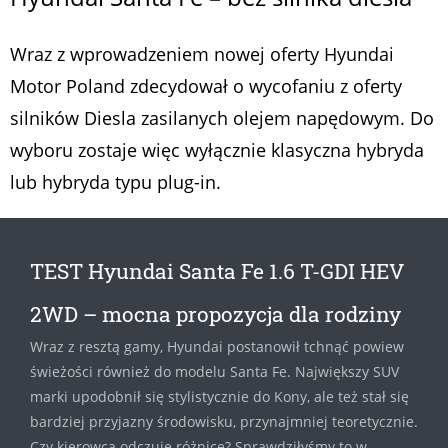
Wraz z wprowadzeniem nowej oferty Hyundai
Motor Poland zdecydował o wycofaniu z oferty
silników Diesla zasilanych olejem napędowym. Do
wyboru zostaje więc wyłącznie klasyczna hybryda
lub hybryda typu plug-in.
TEST Hyundai Santa Fe 1.6 T-GDI HEV
2WD – mocna propozycja dla rodziny
Wraz z resztą gamy, Hyundai postanowił tchnąć powiew
świeżości również do modelu Santa Fe. Największy SUV
marki upodobnił się stylistycznie do Kony, ale też stał się
bardziej przyjazny środowisku, przynajmniej teoretycznie.
Czy kierowca odczuje różnicę? Sprawdziłyśmy to w