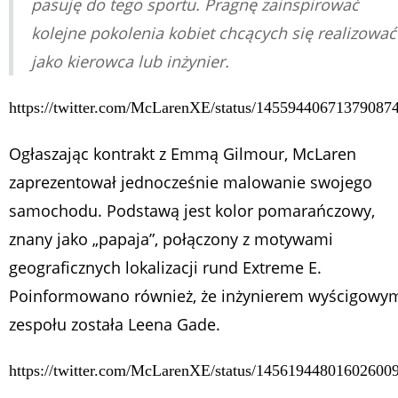
pasuję do tego sportu. Pragnę zainspirować
kolejne pokolenia kobiet chcących się realizować
jako kierowca lub inżynier.
https://twitter.com/McLarenXE/status/14559440671379087
Ogłaszając kontrakt z Emmą Gilmour, McLaren
zaprezentował jednocześnie malowanie swojego
samochodu. Podstawą jest kolor pomarańczowy,
znany jako „papaja”, połączony z motywami
geograficznych lokalizacji rund Extreme E.
Poinformowano również, że inżynierem wyścigowy
zespołu została Leena Gade.
https://twitter.com/McLarenXE/status/14561944801602600