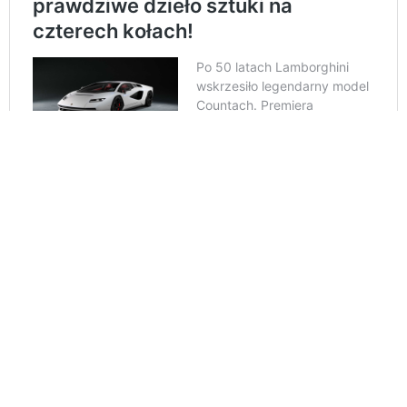
Kolekcja doskonale odzwierciedla DNA włoskiej
marki. Ubrania są kolorowe, a widoczne na nich
wzory na nowo interpretują kultowe detale z
supersportowych samochodów Lamborghini. To