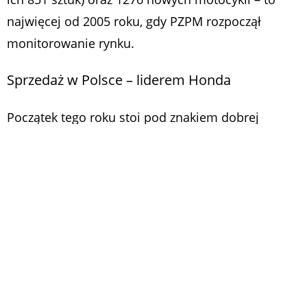
najwięcej od 2005 roku, gdy PZPM rozpoczął
monitorowanie rynku.
Sprzedaż w Polsce – liderem Honda
Początek tego roku stoi pod znakiem dobrej
dynamiki sprzedaży motocykli. Przez dwa miesiące
zarejestrowano nad Wisłą 2132 motocykle. Cały
czas maleje popularność modeli o pojemności 125
cm3. W tym roku stanowią 29,3 proc. całkowitej
sprzedaży. Dużym zainteresowaniem cieszą się
motocykle o pojemności ponad 750 cm3 – 38,3
proc. rynku.
Liderem polskiego rynku jest Honda. Na drugim