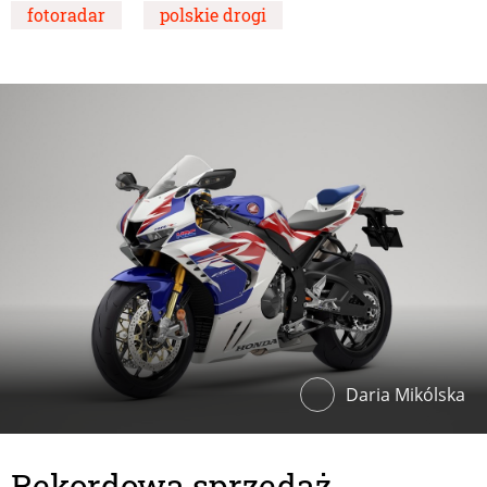
fotoradar
polskie drogi
Daria Mikólska
Rekordowa sprzedaż