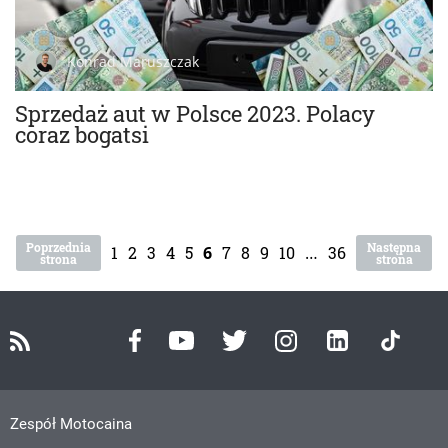
Konrad Maruszczak
Sprzedaż aut w Polsce 2023. Polacy
coraz bogatsi
Poprzednia
Następna
1
2
3
4
5
6
7
8
9
10
…
36
strona
strona
Zespół Motocaina