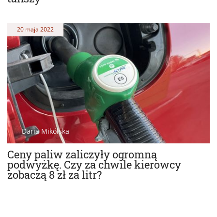
20 maja 2022
Daria Mikólska
Ceny paliw zaliczyły ogromną
podwyżkę. Czy za chwile kierowcy
zobaczą 8 zł za litr?