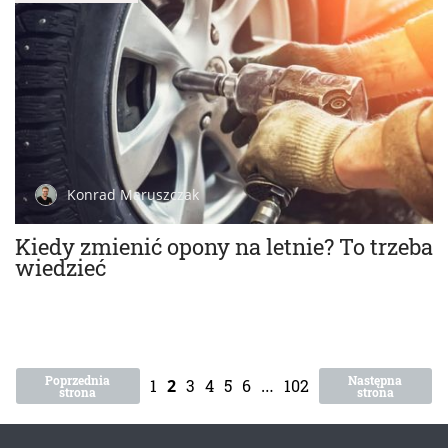
Konrad Maruszczak
Kiedy zmienić opony na letnie? To trzeba
wiedzieć
Poprzednia
Następna
1
2
3
4
5
6
…
102
strona
strona