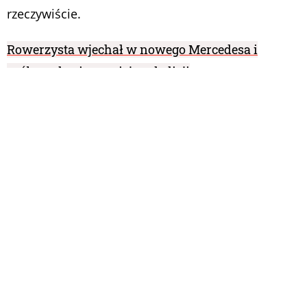
rzeczywiście.
Rowerzysta wjechał w nowego Mercedesa i
próbował uciec z miejsca kolizji
Podpis w rogu nagrania wskazuje, że nagranie
trafiło na policję (sama kamera to
prawdopodobnie miejski monitoring). Mamy
nadzieję, że funkcjonariusze chcieli przesłuchać
rowerzystę, wręczyć mu mandat i nakazać zwrócić
kierowcy koszty naprawy auta. Przypominamy przy
okazji, że w Polsce rowerzystę dotyczą podobne
przepisy co pieszego – pierwszeństwo nabywa
dopiero będąc na przejeździe. Dojeżdżając do
niego ma obowiązek zatrzymać się i przepuścić