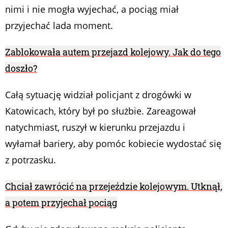
nimi i nie mogła wyjechać, a pociąg miał
przyjechać lada moment.
Zablokowała autem przejazd kolejowy. Jak do tego
doszło?
Całą sytuację widział policjant z drogówki w
Katowicach, który był po służbie. Zareagował
natychmiast, ruszył w kierunku przejazdu i
wyłamał bariery, aby pomóc kobiecie wydostać się
z potrzasku.
Chciał zawrócić na przejeździe kolejowym. Utknął,
a potem przyjechał pociąg