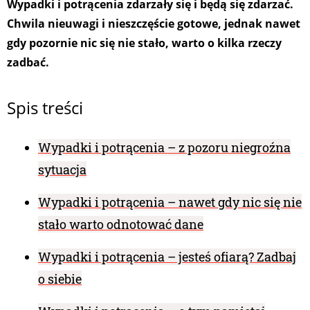
Wypadki i potrącenia zdarzały się i będą się zdarzać.
Chwila nieuwagi i nieszczęście gotowe, jednak nawet
gdy pozornie nic się nie stało, warto o kilka rzeczy
zadbać.
Spis treści
Wypadki i potrącenia – z pozoru niegroźna
sytuacja
Wypadki i potrącenia – nawet gdy nic się nie
stało warto odnotować dane
Wypadki i potrącenia – jesteś ofiarą? Zadbaj
o siebie