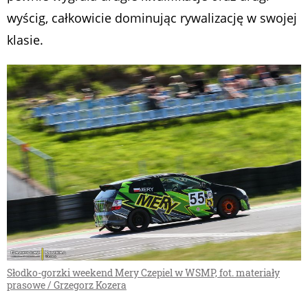
wyścig, całkowicie dominując rywalizację w swojej
klasie.
Słodko-gorzki weekend Mery Czepiel w WSMP, fot. materiały
prasowe / Grzegorz Kozera