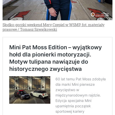
Słodko-gorzki weekend Mery Czepiel w WSMP, fot. materiały
prasowe / Tomasz Szwajkowski