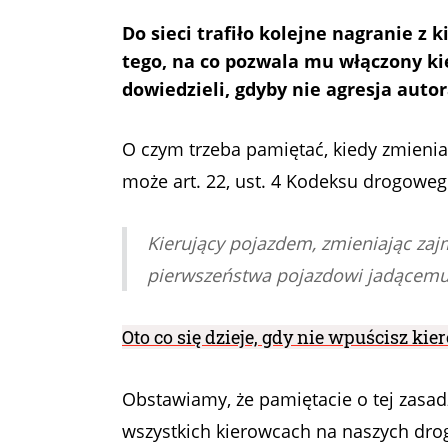
Do sieci trafiło kolejne nagranie z
tego, na co pozwala mu włączony ki
dowiedzieli, gdyby nie agresja auto
O czym trzeba pamiętać, kiedy zmienia
może art. 22, ust. 4 Kodeksu drogoweg
Kierujący pojazdem, zmieniając zaj
pierwszeństwa pojazdowi jadącemu 
Oto co się dzieje, gdy nie wpuścisz ki
Obstawiamy, że pamiętacie o tej zasad
wszystkich kierowcach na naszych drog