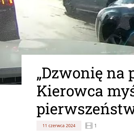
„Dzwonię na p
Kierowca myś
pierwszeńst
1
11 czerwca 2024