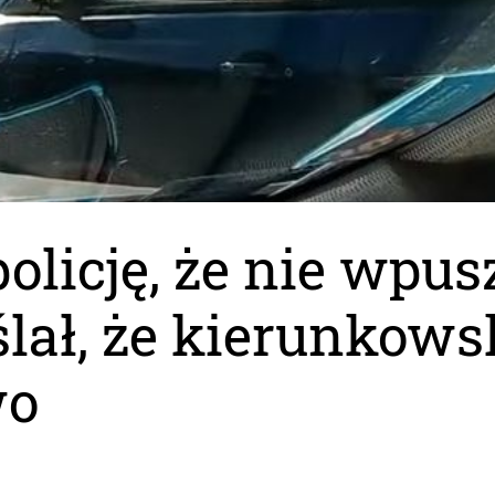
olicję, że nie wpus
lał, że kierunkows
wo