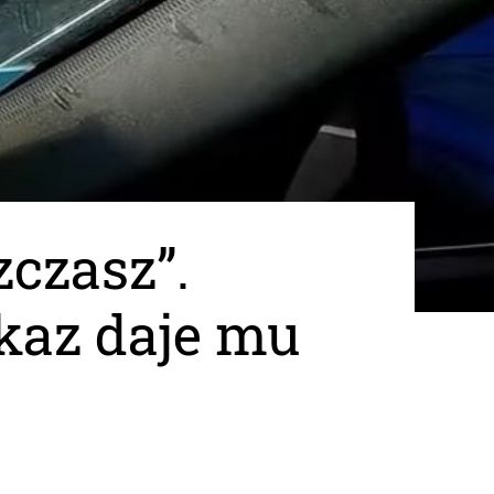
zczasz”.
kaz daje mu