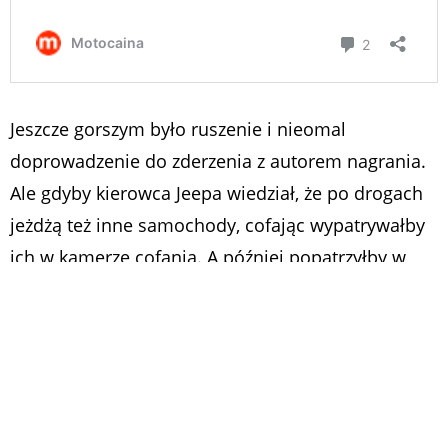
Jeszcze gorszym było ruszenie i nieomal
doprowadzenie do zderzenia z autorem nagrania.
Ale gdyby kierowca Jeepa wiedział, że po drogach
jeżdżą też inne samochody, cofając wypatrywałby
ich w kamerze cofania. A później popatrzyłby w
lewe lusterko, zanim ruszyłby do przodu, aby nie
ryzykować kolizją. Lecz skąd mógł wiedzieć, że
drogi publiczne to nie jego prywatne podwórko?
Tak bardzo musiał być wzburzony faktem, że ktoś
inny jeździ po jego drogach, że wyprzedził autora