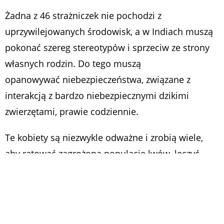
Żadna z 46 strażniczek nie pochodzi z
uprzywilejowanych środowisk, a w Indiach muszą
pokonać szereg stereotypów i sprzeciw ze strony
własnych rodzin. Do tego muszą
opanowywać niebezpieczeństwa, związane z
interakcją z bardzo niebezpiecznymi dzikimi
zwierzętami, prawie codziennie.
Te kobiety są niezwykle odważne i zrobią wiele,
aby ratować zagrożoną populację lwów, leczyć
bezbronne młode zwierzęta i zmniejszyć konflikty
ludzko-zwierzęce. Pracują po 12 godzin i 6 dni w
tygodniu za 148$ miesięcznie, jednak do akcji
ratunkowej mogą być wzywane 24 godziny na