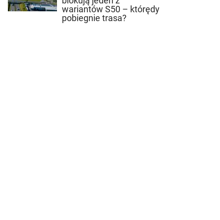
blokują jeden z
wariantów S50 – którędy
pobiegnie trasa?