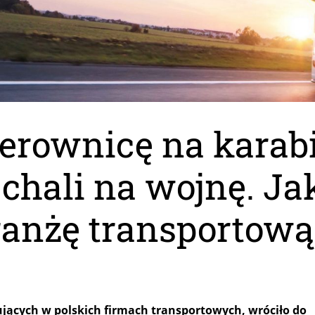
ierownicę na karab
chali na wojnę. Ja
ranżę transportową
jących w polskich firmach transportowych, wróciło do