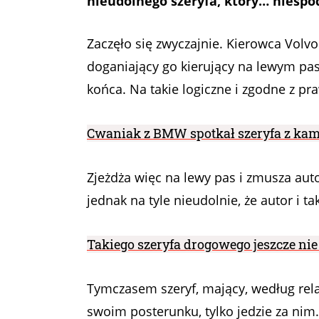
nieudolnego szeryfa, który… niespo
Zaczęło się zwyczajnie. Kierowca Volvo 
doganiający go kierujący na lewym pas
końca. Na takie logiczne i zgodne z p
Cwaniak z BMW spotkał szeryfa z kamer
Zjeżdża więc na lewy pas i zmusza au
jednak na tyle nieudolnie, że autor i 
Takiego szeryfa drogowego jeszcze nie
Tymczasem szeryf, mający, według relac
swoim posterunku, tylko jedzie za nim.