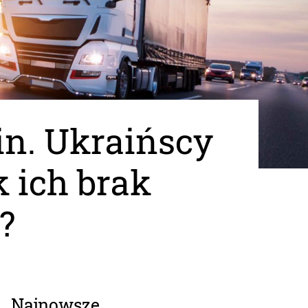
in. Ukraińscy
k ich brak
?
Najnowsze