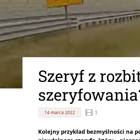
Szeryf z rozb
szeryfowania
1
14 marca 2022
Kolejny przykład bezmyślności na 