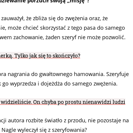
dziewanie porzucił swoją „misję”?
zauważył, że zbliża się do zwężenia oraz, że
ie, może chcieć skorzystać z tego pasa do samego
rawem zachowanie, żaden szeryf nie może pozwolić.
ką. Tylko jak się to skończyło?
tora nagrania do gwałtownego hamowania. Szeryfuje
tak go wyprzedza i dojeżdża do samego zwężenia.
 widzieliście. On chyba po prostu nienawidzi ludzi
ji autora rozbite światło z przodu, nie pozostaje na
 Nagle wyleczył się z szeryfowania?