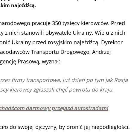
jskim najeźdźcą.
narodowego pracuje 350 tysięcy kierowców. Przed
ęcy z nich stanowili obywatele Ukrainy. Wielu z nich
onić Ukrainy przed rosyjskim najeźdźcą. Dyrektor
racodawców Transportu Drogowego, Andrzej
gencję Prasową, wyznał:
zez firmy transportowe, już dzień po tym jak Rosja
scy kierowcy zgłaszali chęć powrotu do kraju.
 uchodźcom darmowy przejazd autostradami
o do swojej ojczyzny, by bronić jej niepodległości.