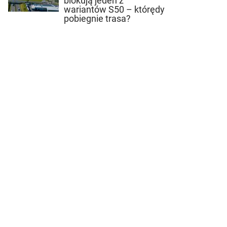
blokują jeden z
wariantów S50 – którędy
pobiegnie trasa?