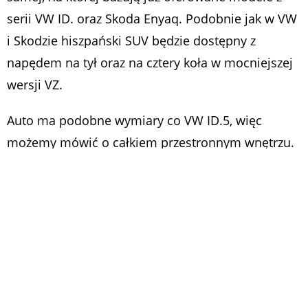
serii VW ID. oraz Skoda Enyaq. Podobnie jak w VW
i Skodzie hiszpański SUV będzie dostępny z
napędem na tył oraz na cztery koła w mocniejszej
wersji VZ.
Auto ma podobne wymiary co VW ID.5, więc
możemy mówić o całkiem przestronnym wnętrzu.
Wysokie nadwozie ułatwia wsiadanie do środka, a
spory prześwit z pewnością spodoba się tym,
którzy nie zwracają zbytniej uwagi na miejskie
krawężniki.
Cupra Tavascan koncept – galeria