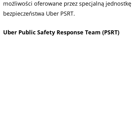
możliwości oferowane przez specjalną jednostkę
bezpieczeństwa Uber PSRT.
Uber Public Safety Response Team (PSRT)
Aby wspierać lokalne organy bezpieczeństwa i
przeciwdziałać niebezpiecznym sytuacjom firma
przewozów na aplikację powołała zespół do
współpracy ze służbami mundurowymi Public
Safety Response Team (PSRT). Zespół składa się
m.in. z byłych funkcjonariuszy służb
mundurowych. Na wniosek służb Uber ma
pomagać w prowadzonym postępowaniu m.in
przekazując odpowiednie dane.