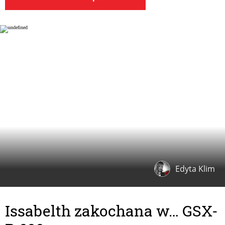
Edyta Klim
Issabelth zakochana w… GSX-