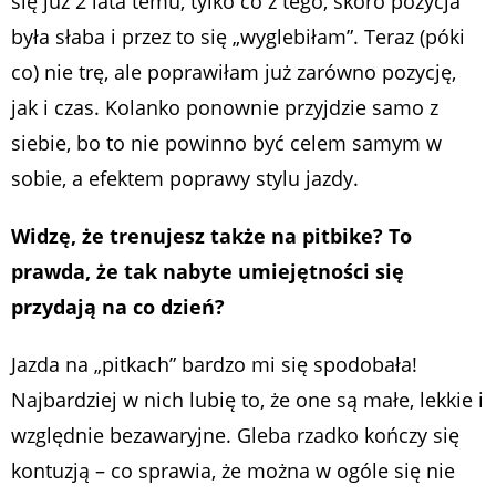
się już 2 lata temu, tylko co z tego, skoro pozycja
była słaba i przez to się „wyglebiłam”. Teraz (póki
co) nie trę, ale poprawiłam już zarówno pozycję,
jak i czas. Kolanko ponownie przyjdzie samo z
siebie, bo to nie powinno być celem samym w
sobie, a efektem poprawy stylu jazdy.
Widzę, że trenujesz także na pitbike? To
prawda, że tak nabyte umiejętności się
przydają na co dzień?
Jazda na „pitkach” bardzo mi się spodobała!
Najbardziej w nich lubię to, że one są małe, lekkie i
względnie bezawaryjne. Gleba rzadko kończy się
kontuzją – co sprawia, że można w ogóle się nie