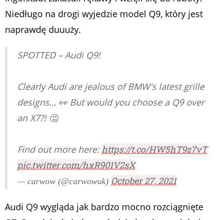
Niedługo na drogi wyjedzie model Q9, który jest
naprawdę duuuży.
SPOTTED – Audi Q9!
Clearly Audi are jealous of BMW's latest grille
designs… 👀 But would you choose a Q9 over
an X7?! 🤔
Find out more here:
https://t.co/HW5hT9z7vT
pic.twitter.com/hxR901V2sX
October 27, 2021
— carwow (@carwowuk)
Audi Q9 wygląda jak bardzo mocno rozciągnięte