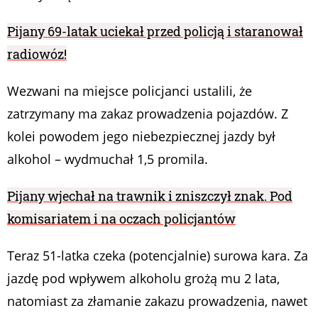
Pijany 69-latak uciekał przed policją i staranował
radiowóz!
Wezwani na miejsce policjanci ustalili, że
zatrzymany ma zakaz prowadzenia pojazdów. Z
kolei powodem jego niebezpiecznej jazdy był
alkohol – wydmuchał 1,5 promila.
Pijany wjechał na trawnik i zniszczył znak. Pod
komisariatem i na oczach policjantów
Teraz 51-latka czeka (potencjalnie) surowa kara. Za
jazdę pod wpływem alkoholu grożą mu 2 lata,
natomiast za złamanie zakazu prowadzenia, nawet