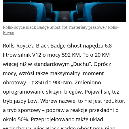
Rolls-Royce Black Badge Ghost, fot. materiały prasowe / Rolls-
Royce
Rolls-Royce’a Black Badge Ghost napędza 6,8-
litrow silnik V12 o mocy 592 KM. To o 20 KM
więcej niż w standardowym „Duchu”. Oprócz
mocy, wzrósł także maksymalny moment
obrotowy – z 850 do 900 Nm. Zmieniono
oprogramowanie skrzyni biegów. Pojawił się też
tryb jazdy Low. Wbrew nazwie, to nie jest reduktor,
a tryb sportowy – poprawia reakcje przekładni o
około 50%. Przeprojektowano także układ
wydechowy, więc Black Badge Ghost powinien