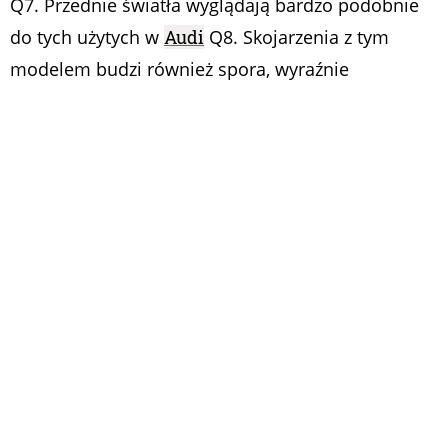
Q7. Przednie światła wyglądają bardzo podobnie
do tych użytych w
Audi
Q8. Skojarzenia z tym
modelem budzi również spora, wyraźnie
zaznaczona atrapa chłodnicy z kratownicą. SUV ma
mieć długość około 5,2 metra, czyli będzie
odpowiadał rozmiarem swoim głównym
niemieckim konkurentom. We wnętrzu na pewno
znajdziemy trzy rzędy siedzeń i panoramiczny
dach. Bez wątpienia będzie dostępna też wersja z
czterema miejscami do siedzenia, z ogromną
ilością miejsca w środku.
23’ Audi Q9 spied lapping the Nürburgring with
a very polarizing front fascia. The crossover will
ride on top of the company’s MLB Evo