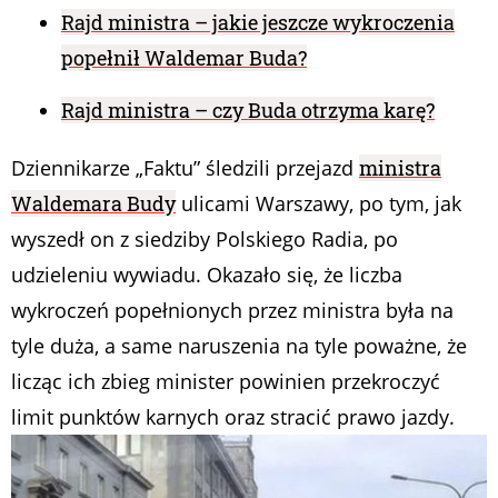
Rajd ministra – jakie jeszcze wykroczenia
popełnił Waldemar Buda?
Rajd ministra – czy Buda otrzyma karę?
Dziennikarze „Faktu” śledzili przejazd
ministra
Waldemara Budy
ulicami Warszawy, po tym, jak
wyszedł on z siedziby Polskiego Radia, po
udzieleniu wywiadu. Okazało się, że liczba
wykroczeń popełnionych przez ministra była na
tyle duża, a same naruszenia na tyle poważne, że
licząc ich zbieg minister powinien przekroczyć
limit punktów karnych oraz stracić prawo jazdy.