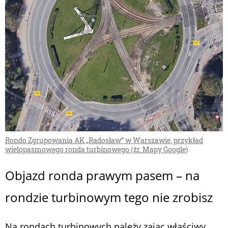
Rondo Zgrupowania AK „Radosław” w Warszawie, przykład
wielopasmowego ronda turbinowego (źr. Mapy Google)
Objazd ronda prawym pasem – na
rondzie turbinowym tego nie zrobisz
Na rondach turbinowych należy zając właściwy