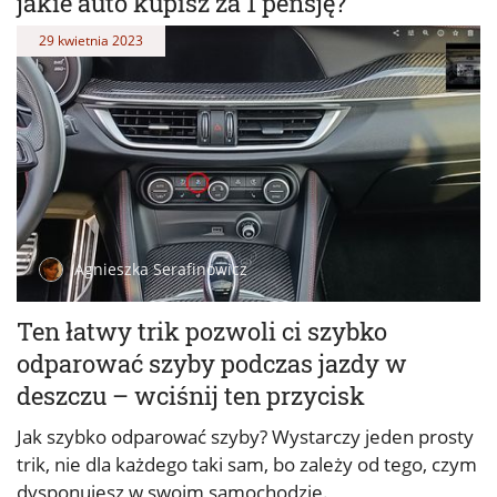
jakie auto kupisz za 1 pensję?
29 kwietnia 2023
Agnieszka Serafinowicz
Ten łatwy trik pozwoli ci szybko
odparować szyby podczas jazdy w
deszczu – wciśnij ten przycisk
Jak szybko odparować szyby? Wystarczy jeden prosty
trik, nie dla każdego taki sam, bo zależy od tego, czym
dysponujesz w swoim samochodzie.