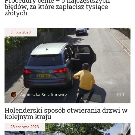
Procedury celne – 5 najczęstszych
błędów, za które zapłacisz tysiące
złotych
5 lipca 2023
Agnieszka Serafinowicz
1
Holenderski sposób otwierania drzwi w
kolejnym kraju
28 czerwca 2023