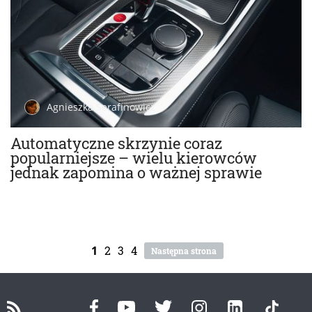
Agnieszka Serafinowicz
Automatyczne skrzynie coraz
popularniejsze – wielu kierowców
jednak zapomina o ważnej sprawie
1
2
3
4
Następna strona