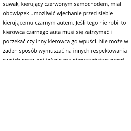
suwak, kierujący czerwonym samochodem, miał
obowiązek umożliwić wjechanie przed siebie
kierującemu czarnym autem. Jeśli tego nie robi, to
kierowca czarnego auta musi się zatrzymać i
poczekać czy inny kierowca go wpuści. Nie może w
żaden sposób wymuszać na innych respektowania
swoich praw, ani też nie ma pierwszeństwa przed
pojazdem na pasie obok. Tym bardziej nie może
jechać powierzchnią wyłączoną z ruchu, spychając
na pobocze drugie auto.