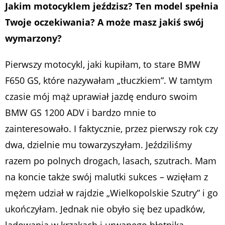
Jakim motocyklem jeździsz? Ten model spełnia
Twoje oczekiwania? A może masz jakiś swój
wymarzony?
Pierwszy motocykl, jaki kupiłam, to stare BMW
F650 GS, które nazywałam „tłuczkiem”. W tamtym
czasie mój mąż uprawiał jazdę enduro swoim
BMW GS 1200 ADV i bardzo mnie to
zainteresowało. I faktycznie, przez pierwszy rok czy
dwa, dzielnie mu towarzyszyłam. Jeździliśmy
razem po polnych drogach, lasach, szutrach. Mam
na koncie także swój malutki sukces – wzięłam z
mężem udział w rajdzie „Wielkopolskie Szutry” i go
ukończyłam. Jednak nie obyło się bez upadków,
lądowania w krzakach i urwanego błotnika