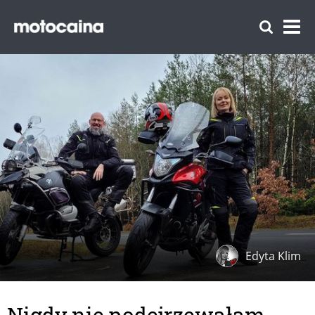
Edyta Klim
Nigdy nie podejrzewałam