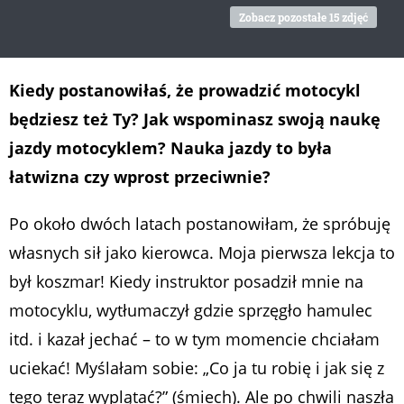
Zobacz pozostałe 15 zdjęć
Kiedy postanowiłaś, że prowadzić motocykl
będziesz też Ty? Jak wspominasz swoją naukę
jazdy motocyklem? Nauka jazdy to była
łatwizna czy wprost przeciwnie?
Po około dwóch latach postanowiłam, że spróbuję
własnych sił jako kierowca. Moja pierwsza lekcja to
był koszmar! Kiedy instruktor posadził mnie na
motocyklu, wytłumaczył gdzie sprzęgło hamulec
itd. i kazał jechać – to w tym momencie chciałam
uciekać! Myślałam sobie: „Co ja tu robię i jak się z
tego teraz wyplątać?” (śmiech). Ale po chwili naszła