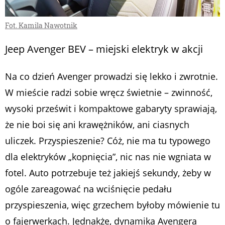
Fot. Kamila Nawotnik
Jeep Avenger BEV – miejski elektryk w akcji
Na co dzień Avenger prowadzi się lekko i zwrotnie.
W mieście radzi sobie wręcz świetnie – zwinność,
wysoki prześwit i kompaktowe gabaryty sprawiają,
że nie boi się ani krawężników, ani ciasnych
uliczek. Przyspieszenie? Cóż, nie ma tu typowego
dla elektryków „kopnięcia”, nic nas nie wgniata w
fotel. Auto potrzebuje też jakiejś sekundy, żeby w
ogóle zareagować na wciśnięcie pedału
przyspieszenia, więc grzechem byłoby mówienie tu
o fajerwerkach. Jednakże, dynamika Avengera