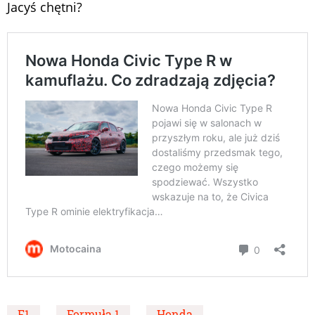
Jacyś chętni?
F1
Formuła 1
Honda