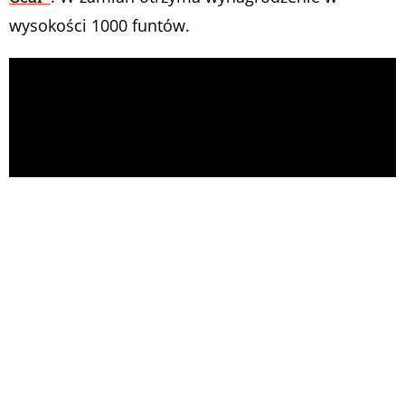
wysokości 1000 funtów.
Oglądającego obowiązuje limit czasowy. Na
wykonanie zadanie przewidziano trzy miesiące, co