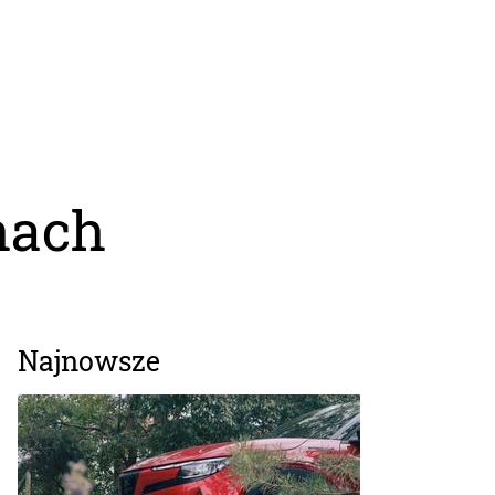
hach
Najnowsze