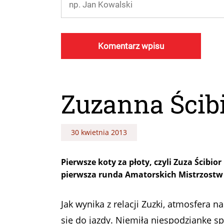
Zuzanna Ścibi
30 kwietnia 2013
Pierwsze koty za płoty, czyli Zuza Ścibi
pierwsza runda Amatorskich Mistrzostw
Jak wynika z relacji Zuzki, atmosfera n
się do jazdy. Niemiłą niespodziankę s