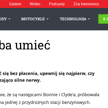
Galerie
Wideo
Podcasty
Zza kierownicy
ODY
MOTOCYKLE
TECHNOLOGIA
E
eba umieć
ć się bez płacenia, upewnij się najpierw, czy
zająco silne nerwy.
bie, że są następcami Bonnie i Clyde’a, próbowała
 jednej z przydrożnych stacji benzynowych.