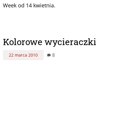
Week od 14 kwietnia.
Kolorowe wycieraczki
8
22 marca 2010
Obiecałaś sobie, że kiedy skończy się zima,
sprzątniesz swój samochód? Jednak prócz
dokładnego umycia i nawoskowania karoserii oraz
wyczyszczenia go w środku, coś byś jeszcze w nim
zmieniła, ale nie bardzo wiesz co? Skorzystaj z naszej
podpowiedzi i kup kolorowe wycieraczki.