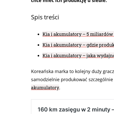
chce mieć ich produkcję u siebie.
Spis treści
Kia i akumulatory – 5 miliardów 
Kia i akumulatory – gdzie produk
Kia i akumulatory – jaka wydajn
Koreańska marka to kolejny duży gracz
samodzielnie produkować szczególnie
akumulatory
.