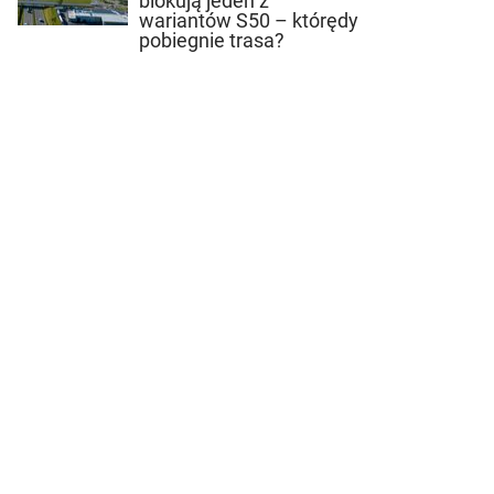
blokują jeden z
wariantów S50 – którędy
pobiegnie trasa?