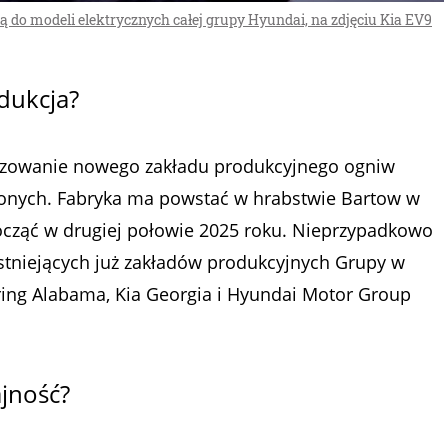
do modeli elektrycznych całej grupy Hyundai, na zdjęciu Kia EV9
odukcja?
lizowanie nowego zakładu produkcyjnego ogniw
onych. Fabryka ma powstać w hrabstwie Bartow w
począć w drugiej połowie 2025 roku. Nieprzypadkowo
stniejących już zakładów produkcyjnych Grupy w
ing Alabama, Kia Georgia i Hyundai Motor Group
ajność?