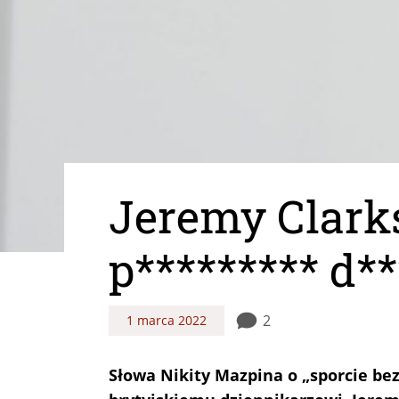
Jeremy Clarks
p********* d**
2
1 marca 2022
Słowa Nikity Mazpina o „sporcie bez