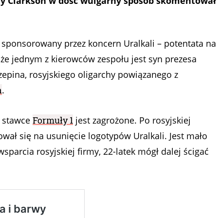
my Clarkson w dość wulgarny sposób skomentował
 sponsorowany przez koncern Uralkali – potentata na
że jednym z kierowców zespołu jest syn prezesa
pina, rosyjskiego oligarchy powiązanego z
n
.
j stawce
Formuły 1
jest zagrożone. Po rosyjskiej
wał się na usunięcie logotypów Uralkali. Jest mało
arcia rosyjskiej firmy, 22-latek mógł dalej ścigać