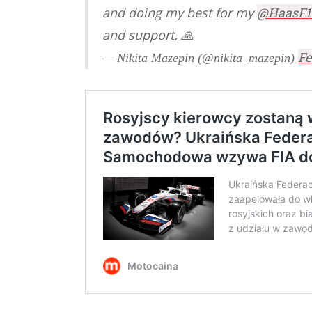
and doing my best for my
@HaasF1
and support. 🙏
Fe
— Nikita Mazepin (@nikita_mazepin)