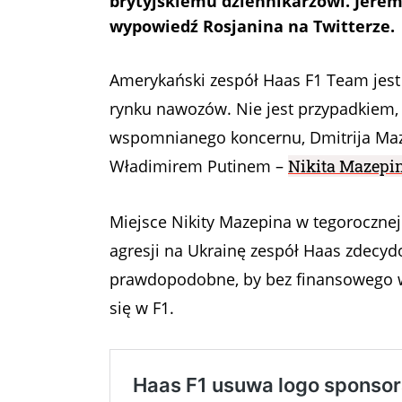
brytyjskiemu dziennikarzowi. Jere
wypowiedź Rosjanina na Twitterze.
Amerykański zespół Haas F1 Team jest
rynku nawozów. Nie jest przypadkiem, 
wspomnianego koncernu, Dmitrija Maze
Władimirem Putinem –
Nikita Mazepi
Miejsce Nikity Mazepina w tegoroczne
agresji na Ukrainę zespół Haas zdecydo
prawdopodobne, by bez finansowego wsp
się w F1.