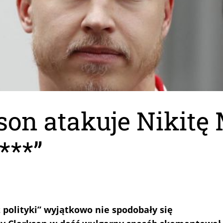
on atakuje Nikitę 
***”
 polityki” wyjątkowo nie spodobały się