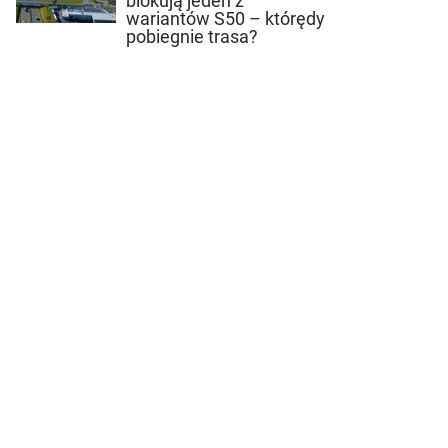
blokują jeden z
wariantów S50 – którędy
pobiegnie trasa?