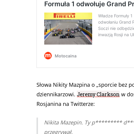
Słowa Nikity Mazpina o „sporcie bez po
dziennikarzowi.
Jeremy Clarkson
w do
Rosjanina na Twitterze:
Nikita Mazepin. Ty p********* d*****
przegrywał.