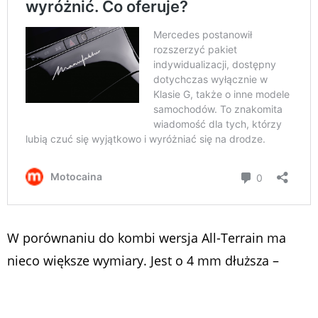
W porównaniu do kombi wersja All-Terrain ma
nieco większe wymiary. Jest o 4 mm dłuższa –
mierzy 4755 mm. Dzięki nakładkom nadkoli
szerokość wzrosła o 21 mm, do 1841 mm. Z kolei