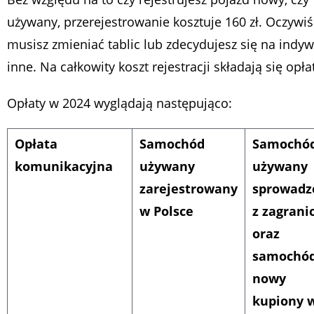
używany, przerejestrowanie kosztuje 160 zł. Oczywiści
musisz zmieniać tablic lub zdecydujesz się na indyw
inne. Na całkowity koszt rejestracji składają się opł
Opłaty w 2024 wyglądają następująco:
Opłata
Samochód
Samochó
komunikacyjna
używany
używany
zarejestrowany
sprowadz
w Polsce
z zagrani
oraz
samochó
nowy
kupiony 