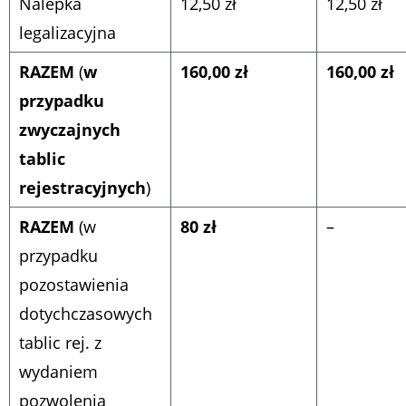
Nalepka
12,50 zł
12,50 zł
legalizacyjna
RAZEM
(
w
160,00 zł
160,00 zł
przypadku
zwyczajnych
tablic
rejestracyjnych
)
RAZEM
(w
80 zł
–
przypadku
pozostawienia
dotychczasowych
tablic rej. z
wydaniem
pozwolenia