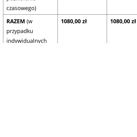
czasowego)
RAZEM
(w
1080,00 zł
1080,00 zł
przypadku
indywidualnych
tablic rej.)
Przerejestrowanie
66,50 zł
–
pojazdu
z
zachowaniem
dotychczasowego
numeru
rejestracyjnego,
bez wydania
pozwolenia