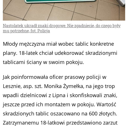
Nastolatek ukradł znaki drogowe. Nie zgadniecie, do czego były
mu potrzebne, fot. Policja
Młody mężczyzna miał wobec tablic konkretne
plany. 18-latek chciał udekorować skradzionymi
tablicami ściany w swoim pokoju.
Jak poinformowała oficer prasowy policji w
Lesznie, asp. szt. Monika Żymełka, na jego trop
wpadli dzielnicowi z Lipna i skonfiskowali znaki,
jeszcze przed ich montażem w pokoju. Wartość
skradzionych tablic oszacowano na 600 złotych.
Zatrzymanemu 18-latkowi przedstawiono zarzut