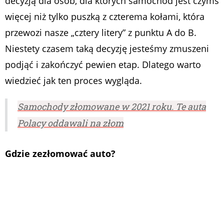
decyzją dla osób, dla których samochód jest czymś
więcej niż tylko puszką z czterema kołami, która
przewozi nasze „cztery litery” z punktu A do B.
Niestety czasem taką decyzję jesteśmy zmuszeni
podjąć i zakończyć pewien etap. Dlatego warto
wiedzieć jak ten proces wygląda.
Samochody złomowane w 2021 roku. Te auta
Polacy oddawali na złom
Gdzie zezłomować auto?
Kiedy zdecydujemy się na zezłomowanie auta lub
ze względu na stan techniczny pojazdu zostaniemy
wręcz do tego zmuszeni, to musimy rozejrzeć się