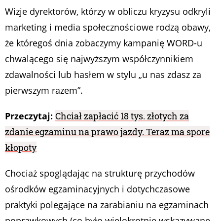
Wizje dyrektorów, którzy w obliczu kryzysu odkryli
marketing i media społecznościowe rodzą obawy,
że któregoś dnia zobaczymy kampanię WORD-u
chwalącego się najwyższym współczynnikiem
zdawalności lub hasłem w stylu „u nas zdasz za
pierwszym razem”.
Przeczytaj:
Chciał zapłacić 18 tys. złotych za
zdanie egzaminu na prawo jazdy. Teraz ma spore
kłopoty
Chociaż spoglądając na strukturę przychodów
ośrodków egzaminacyjnych i dotychczasowe
praktyki polegające na zarabianiu na egzaminach
poprawkowych (co było wielokrotnie wskazywane