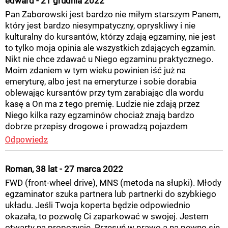
edward - 21 grudnia 2022
Pan Zaborowski jest bardzo nie miłym starszym Panem,
który jest bardzo niesympatyczny, opryskliwy i nie
kulturalny do kursantów, którzy zdają egzaminy, nie jest
to tylko moja opinia ale wszystkich zdających egzamin.
Nikt nie chce zdawać u Niego egzaminu praktycznego.
Moim zdaniem w tym wieku powinien iść już na
emeryturę, albo jest na emeryturze i sobie dorabia
oblewając kursantów przy tym zarabiając dla wordu
kasę a On ma z tego premię. Ludzie nie zdają przez
Niego kilka razy egzaminów chociaż znają bardzo
dobrze przepisy drogowe i prowadzą pojazdem
Odpowiedz
Roman, 38 lat - 27 marca 2022
FWD (front-wheel drive), MNS (metoda na słupki). Młody
egzaminator szuka partnera lub partnerki do szybkiego
układu. Jeśli Twoja koperta będzie odpowiednio
okazała, to pozwolę Ci zaparkować w swojej. Jestem
otwarty na propozycje. Przesuń w prawo a na pewno się