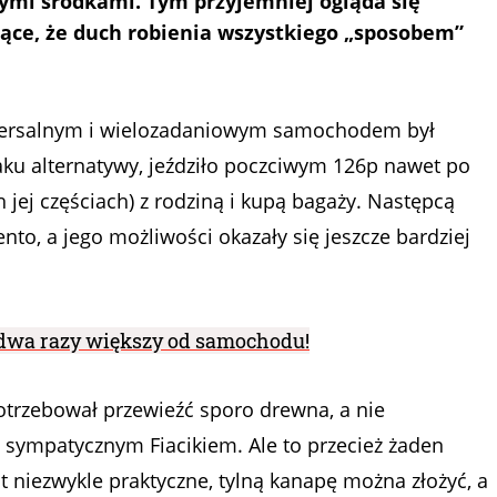
ymi środkami. Tym przyjemniej ogląda się
ące, że duch robienia wszystkiego „sposobem”
niwersalnym i wielozadaniowym samochodem był
aku alternatywy, jeździło poczciwym 126p nawet po
jej częściach) z rodziną i kupą bagaży. Następcą
to, a jego możliwości okazały się jeszcze bardziej
 dwa razy większy od samochodu!
potrzebował przewieźć sporo drewna, a nie
 sympatycznym Fiacikiem. Ale to przecież żaden
 niezwykle praktyczne, tylną kanapę można złożyć, a