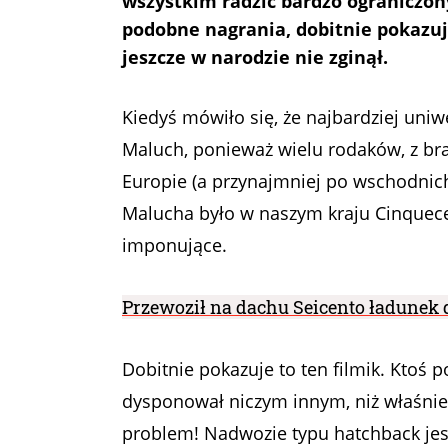
wszystkim radzić bardzo ograniczon
podobne nagrania, dobitnie pokazuj
jeszcze w narodzie nie zginął.
Kiedyś mówiło się, że najbardziej u
Maluch, ponieważ wielu rodaków, z br
Europie (a przynajmniej po wschodnich 
Malucha było w naszym kraju Cinquecen
imponujące.
Przewoził na dachu Seicento ładunek
Dobitnie pokazuje to ten filmik. Ktoś 
dysponował niczym innym, niż właśnie
problem! Nadwozie typu hatchback jest