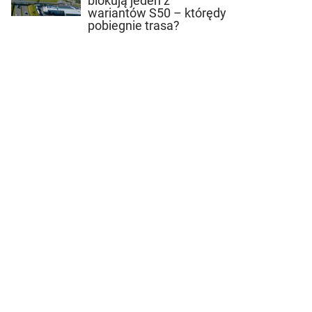
blokują jeden z
wariantów S50 – którędy
pobiegnie trasa?