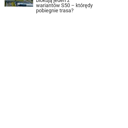
blokują jeden z
wariantów S50 – którędy
pobiegnie trasa?