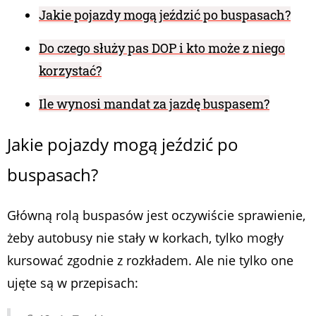
Jakie pojazdy mogą jeździć po buspasach?
Do czego służy pas DOP i kto może z niego
korzystać?
Ile wynosi mandat za jazdę buspasem?
Jakie pojazdy mogą jeździć po
buspasach?
Główną rolą buspasów jest oczywiście sprawienie,
żeby autobusy nie stały w korkach, tylko mogły
kursować zgodnie z rozkładem. Ale nie tylko one
ujęte są w przepisach: