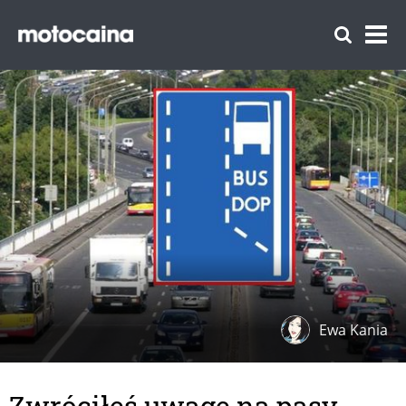
Ewa Kania
Zwróciłeś uwagę na pasy