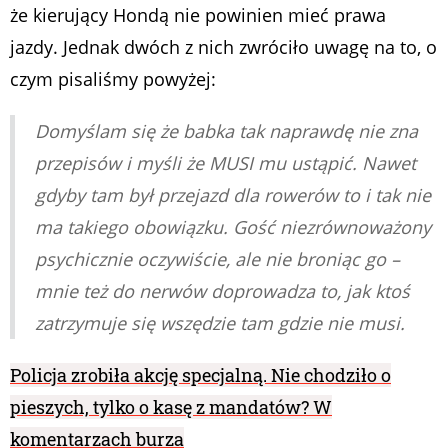
że kierujący Hondą nie powinien mieć prawa
jazdy. Jednak dwóch z nich zwróciło uwagę na to, o
czym pisaliśmy powyżej:
Domyślam się że babka tak naprawdę nie zna
przepisów i myśli że MUSI mu ustąpić. Nawet
gdyby tam był przejazd dla rowerów to i tak nie
ma takiego obowiązku. Gość niezrównoważony
psychicznie oczywiście, ale nie broniąc go –
mnie też do nerwów doprowadza to, jak ktoś
zatrzymuje się wszędzie tam gdzie nie musi.
Policja zrobiła akcję specjalną. Nie chodziło o
pieszych, tylko o kasę z mandatów? W
komentarzach burza