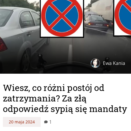
Ewa Kania
Wiesz, co różni postój od
zatrzymania? Za złą
odpowiedź sypią się mandaty
1
20 maja 2024