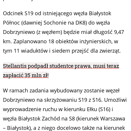
Odcinek S19 od istniejącego węzła Białystok
Północ (dawniej Sochonie na DK8) do węzła
Dobrzyniewo (z węzłem) będzie miał długość 9,47
km. Zaplanowano 18 obiektów inżynierskich, w
tym 11 wiaduktów i siedem przejść dla zwierząt.
Stellantis podpadł studentce prawa, musi teraz
zapłacić 35 mln zł!
W ramach zadania wybudowany zostanie węzeł
Dobrzyniewo na skrzyżowaniu S19 z S16. Umożliwi
wyprowadzenie ruchu w kierunku Ełku (S16) i
węzła Białystok Zachód na S8 (kierunek Warszawa
– Białystok), a z niego docelowo także na kierunek