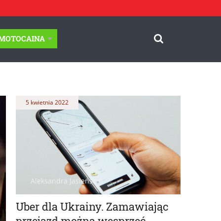
-MOTOCAINA
5 kwietnia 2022
Aleksandra Jasieńska
Uber dla Ukrainy. Zamawiając
przejazd można wesprzeć