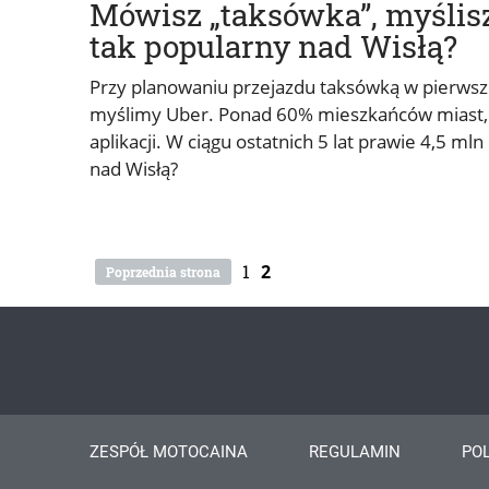
Mówisz „taksówka”, myślisz 
tak popularny nad Wisłą?
Przy planowaniu przejazdu taksówką w pierwsz
myślimy Uber. Ponad 60% mieszkańców miast, w
aplikacji. W ciągu ostatnich 5 lat prawie 4,5 ml
nad Wisłą?
1
2
Poprzednia strona
ZESPÓŁ MOTOCAINA
REGULAMIN
PO